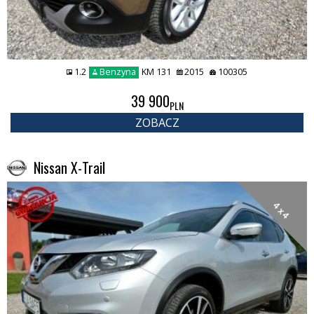
1.2
Benzyna
KM 131
2015
100305
39 900
PLN
ZOBACZ
Nissan X-Trail
4 x 4