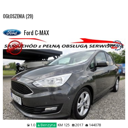
OGŁOSZENIA (29)
Ford C-MAX
1.0
Benzyna
KM 125
2017
144078