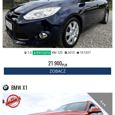
1.0
Benzyna
KM 125
2013
151337
21 900
PLN
ZOBACZ
BMW X1
4 x 4