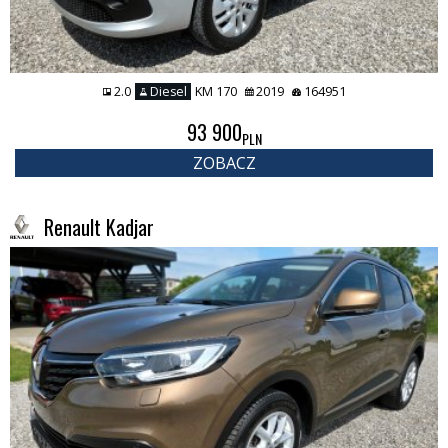
2.0
Diesel
KM 170
2019
164951
93 900
PLN
ZOBACZ
Renault Kadjar