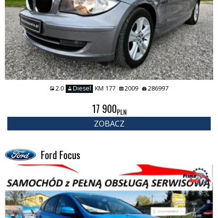
2.0
Diesel
KM 177
2009
286997
17 900
PLN
ZOBACZ
Ford Focus