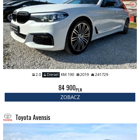
2.0
Diesel
KM 190
2019
241729
84 900
PLN
ZOBACZ
Toyota Avensis