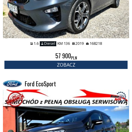
1.6
Diesel
KM 136
2019
168218
57 900
PLN
ZOBACZ
Ford EcoSport