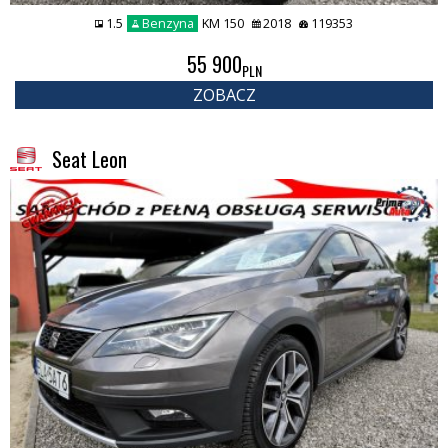
1.5
Benzyna
KM 150
2018
119353
55 900
PLN
ZOBACZ
Seat Leon