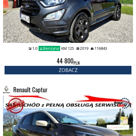
1.0
Benzyna
KM 125
2019
116843
44 800
PLN
ZOBACZ
Renault Captur