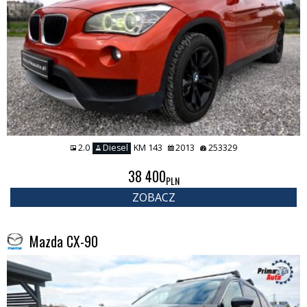
2.0
Diesel
KM 143
2013
253329
38 400
PLN
ZOBACZ
Mazda CX-90