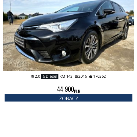
2.0
Diesel
KM 143
2016
176362
44 900
PLN
ZOBACZ
1
2
Masz Pytania?
Zadzwoń 509-565-370 lub 506-158-332