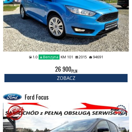
1.0
Benzyna
KM 101
2015
94691
26 900
PLN
ZOBACZ
Ford Focus