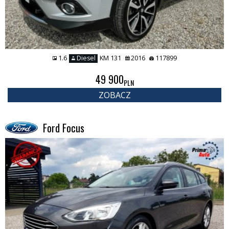
1.6
Diesel
KM 131
2016
117899
49 900
PLN
ZOBACZ
Ford Focus