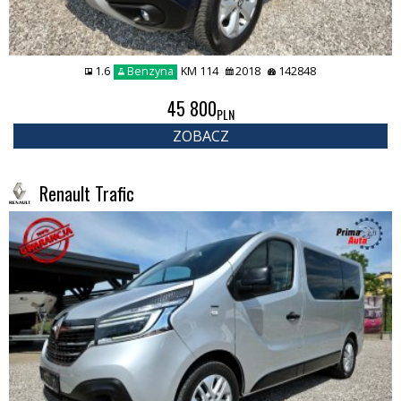
1.6
Benzyna
KM 114
2018
142848
45 800
PLN
ZOBACZ
Renault Trafic