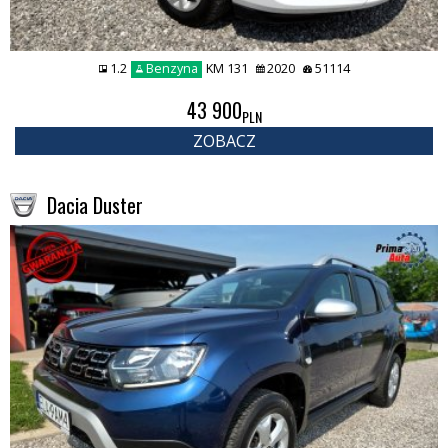
1.2
Benzyna
KM 131
2020
51114
43 900
PLN
ZOBACZ
Dacia Duster