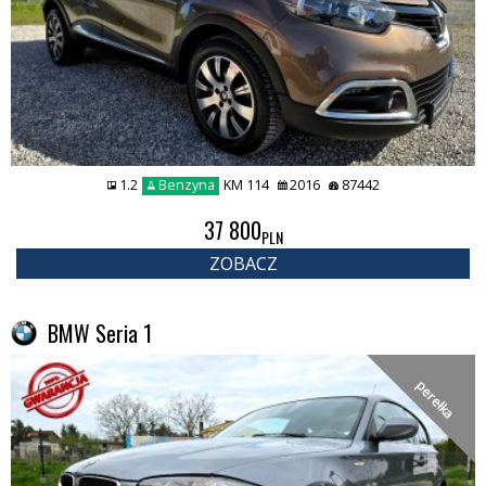
1.2
Benzyna
KM 114
2016
87442
37 800
PLN
ZOBACZ
BMW Seria 1
perełka