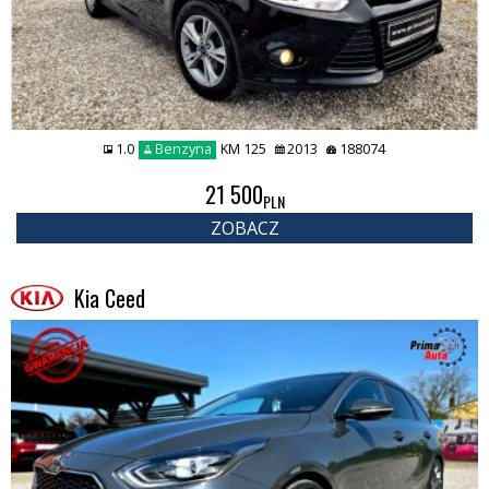
1.0
Benzyna
KM 125
2013
188074
21 500
PLN
ZOBACZ
Kia Ceed