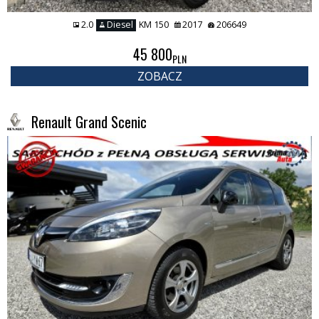
2.0
Diesel
KM 150
2017
206649
45 800
PLN
ZOBACZ
Renault Grand Scenic