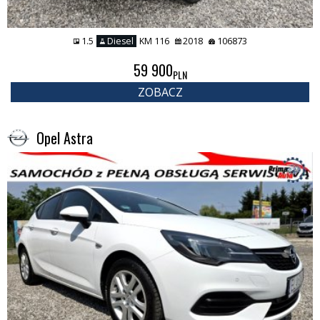
1.5
Diesel
KM 116
2018
106873
59 900
PLN
ZOBACZ
Opel Astra