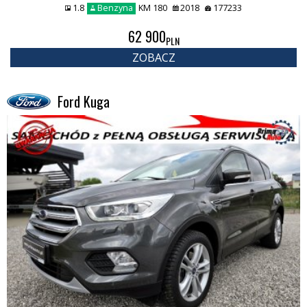
1.8
Benzyna
KM 180
2018
177233
62 900
PLN
ZOBACZ
Ford Kuga