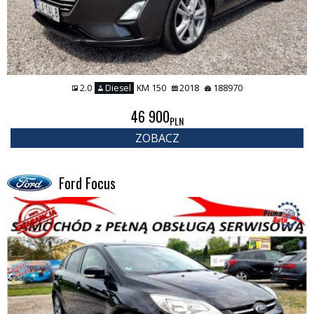
2.0
Diesel
KM 150
2018
188970
46 900
PLN
ZOBACZ
Ford Focus