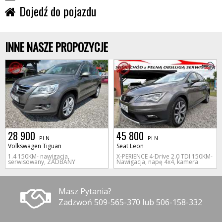
Dojedź do pojazdu
INNE NASZE PROPOZYCJE
28 900
45 800
PLN
PLN
Volkswagen Tiguan
Seat Leon
1.4 150KM- nawigacja,
X-PERIENCE 4-Drive 2.0 TDI 150KM-
serwisowany, ZADBANY
Nawigacja, napę 4x4, kamera
Masz Pytania?
Zadzwoń 509-565-370 lub 506-158-332