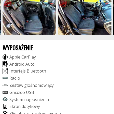
WYPOSAŻENIE
A
p
p
l
e
C
a
r
P
l
a
y
A
n
d
r
o
i
d
A
u
t
o
I
n
t
e
r
f
e
j
s
B
l
u
e
t
o
o
t
h
R
a
d
i
o
Z
e
s
t
a
w
g
ł
o
ś
n
o
m
ó
w
i
ą
c
y
G
n
i
a
z
d
o
U
S
B
S
y
s
t
e
m
n
a
g
ł
o
ś
n
i
e
n
i
a
E
k
r
a
n
d
o
t
y
k
o
w
y
K
l
i
m
a
t
y
z
a
c
j
a
a
u
t
o
m
a
t
y
c
z
n
a