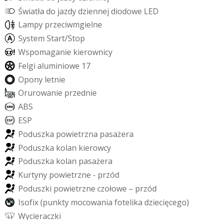
Ś
w
i
a
t
ł
a
d
o
j
a
z
d
y
d
z
i
e
n
n
e
j
d
i
o
d
o
w
e
L
E
D
L
a
m
p
y
p
r
z
e
c
i
w
m
g
i
e
l
n
e
S
y
s
t
e
m
S
t
a
r
t
/
S
t
o
p
W
s
p
o
m
a
g
a
n
i
e
k
i
e
r
o
w
n
i
c
y
F
e
l
g
i
a
l
u
m
i
n
i
o
w
e
1
7
O
p
o
n
y
l
e
t
n
i
e
O
r
u
r
o
w
a
n
i
e
p
r
z
e
d
n
i
e
A
B
S
E
S
P
P
o
d
u
s
z
k
a
p
o
w
i
e
t
r
z
n
a
p
a
s
a
ż
e
r
a
P
o
d
u
s
z
k
a
k
o
l
a
n
k
i
e
r
o
w
c
y
P
o
d
u
s
z
k
a
k
o
l
a
n
p
a
s
a
ż
e
r
a
K
u
r
t
y
n
y
p
o
w
i
e
t
r
z
n
e
-
p
r
z
ó
d
P
o
d
u
s
z
k
i
p
o
w
i
e
t
r
z
n
e
c
z
o
ł
o
w
e
–
p
r
z
ó
d
I
s
o
f
i
x
(
p
u
n
k
t
y
m
o
c
o
w
a
n
i
a
f
o
t
e
l
i
k
a
d
z
i
e
c
i
ę
c
e
g
o
)
W
y
c
i
e
r
a
c
z
k
i