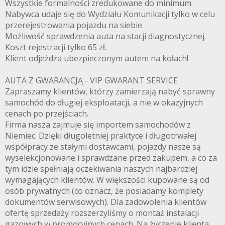
Wszystkie formalności zredukowane do minimum.
Nabywca udaje się do Wydziału Komunikacji tylko w celu
przerejestrowania pojazdu na siebie.
Możliwość sprawdzenia auta na stacji diagnostycznej.
Koszt rejestracji tylko 65 zł.
Klient odjeżdża ubezpieczonym autem na kołach!
AUTA Z GWARANCJĄ - VIP GWARANT SERVICE
Zapraszamy klientów, którzy zamierzają nabyć sprawny
samochód do długiej eksploatacji, a nie w okazyjnych
cenach po przejściach.
Firma nasza zajmuje się importem samochodów z
Niemiec. Dzięki długoletniej praktyce i długotrwałej
współpracy ze stałymi dostawcami, pojazdy nasze są
wyselekcjonowane i sprawdzane przed zakupem, a co za
tym idzie spełniają oczekiwania naszych najbardziej
wymagających klientów. W większości kupowane są od
osób prywatnych (co oznacz, że posiadamy komplety
dokumentów serwisowych). Dla zadowolenia klientów
ofertę sprzedaży rozszerzyliśmy o montaż instalacji
gazowych w promocyjnych cenach. Na życzenie klienta