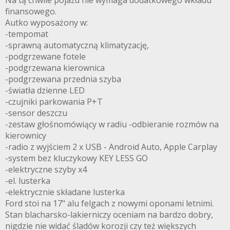
Na tą chwile pojazd nie wymaga dodatkowego wkładu
finansowego.
Autko wyposażony w:
-tempomat
-sprawną automatyczną klimatyzację,
-podgrzewane fotele
-podgrzewana kierownica
-podgrzewana przednia szyba
-światła dzienne LED
-czujniki parkowania P+T
-sensor deszczu
-zestaw głośnomówiący w radiu -odbieranie rozmów na
kierownicy
-radio z wyjściem 2 x USB - Android Auto, Apple Carplay
-system bez kluczykowy KEY LESS GO
-elektryczne szyby x4
-el. lusterka
-elektrycznie składane lusterka
Ford stoi na 17" alu felgach z nowymi oponami letnimi.
Stan blacharsko-lakierniczy oceniam na bardzo dobry,
nigdzie nie widać śladów korozji czy też większych