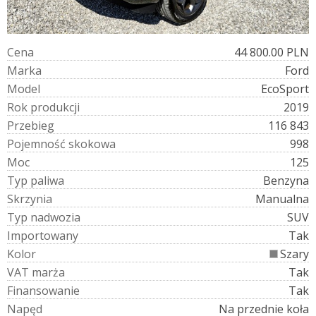
C
e
n
a
44 800.00 PLN
M
a
r
k
a
Ford
M
o
d
e
l
EcoSport
R
o
k
p
r
o
d
u
k
c
j
i
2019
P
r
z
e
b
i
e
g
116 843
P
o
j
e
m
n
o
ś
ć
s
k
o
k
o
w
a
998
M
o
c
125
T
y
p
p
a
l
i
w
a
Benzyna
S
k
r
z
y
n
i
a
Manualna
T
y
p
n
a
d
w
o
z
i
a
SUV
I
m
p
o
r
t
o
w
a
n
y
Tak
K
o
l
o
r
Szary
V
A
T
m
a
r
ż
a
Tak
F
i
n
a
n
s
o
w
a
n
i
e
Tak
N
a
p
ę
d
Na przednie koła