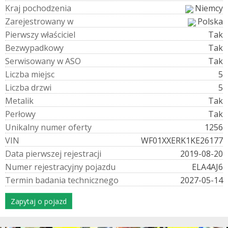
K
r
a
j
p
o
c
h
o
d
z
e
n
i
a
Niemcy
Z
a
r
e
j
e
s
t
r
o
w
a
n
y
w
Polska
P
i
e
r
w
s
z
y
w
ł
a
ś
c
i
c
i
e
l
Tak
B
e
z
w
y
p
a
d
k
o
w
y
Tak
S
e
r
w
i
s
o
w
a
n
y
w
A
S
O
Tak
L
i
c
z
b
a
m
i
e
j
s
c
5
L
i
c
z
b
a
d
r
z
w
i
5
M
e
t
a
l
i
k
Tak
P
e
r
ł
o
w
y
Tak
U
n
i
k
a
l
n
y
n
u
m
e
r
o
f
e
r
t
y
1256
V
I
N
WF01XXERK1KE26177
D
a
t
a
p
i
e
r
w
s
z
e
j
r
e
j
e
s
t
r
a
c
j
i
2019-08-20
N
u
m
e
r
r
e
j
e
s
t
r
a
c
y
j
n
y
p
o
j
a
z
d
u
ELA4AJ6
T
e
r
m
i
n
b
a
d
a
n
i
a
t
e
c
h
n
i
c
z
n
e
g
o
2027-05-14
Zapytaj o pojazd