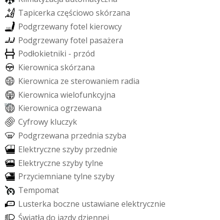
T
a
p
i
c
e
r
k
a
c
z
ę
ś
c
i
o
w
o
s
k
ó
r
z
a
n
a
P
o
d
g
r
z
e
w
a
n
y
f
o
t
e
l
k
i
e
r
o
w
c
y
P
o
d
g
r
z
e
w
a
n
y
f
o
t
e
l
p
a
s
a
ż
e
r
a
P
o
d
ł
o
k
i
e
t
n
i
k
i
-
p
r
z
ó
d
K
i
e
r
o
w
n
i
c
a
s
k
ó
r
z
a
n
a
K
i
e
r
o
w
n
i
c
a
z
e
s
t
e
r
o
w
a
n
i
e
m
r
a
d
i
a
K
i
e
r
o
w
n
i
c
a
w
i
e
l
o
f
u
n
k
c
y
j
n
a
K
i
e
r
o
w
n
i
c
a
o
g
r
z
e
w
a
n
a
C
y
f
r
o
w
y
k
l
u
c
z
y
k
P
o
d
g
r
z
e
w
a
n
a
p
r
z
e
d
n
i
a
s
z
y
b
a
E
l
e
k
t
r
y
c
z
n
e
s
z
y
b
y
p
r
z
e
d
n
i
e
E
l
e
k
t
r
y
c
z
n
e
s
z
y
b
y
t
y
l
n
e
P
r
z
y
c
i
e
m
n
i
a
n
e
t
y
l
n
e
s
z
y
b
y
T
e
m
p
o
m
a
t
L
u
s
t
e
r
k
a
b
o
c
z
n
e
u
s
t
a
w
i
a
n
e
e
l
e
k
t
r
y
c
z
n
i
e
Ś
w
i
a
t
ł
a
d
o
j
a
z
d
y
d
z
i
e
n
n
e
j