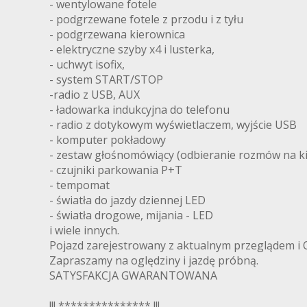
- wentylowane fotele
- podgrzewane fotele z przodu i z tyłu
- podgrzewana kierownica
- elektryczne szyby x4 i lusterka,
- uchwyt isofix,
- system START/STOP
-radio z USB, AUX
- ładowarka indukcyjna do telefonu
- radio z dotykowym wyświetlaczem, wyjście USB
- komputer pokładowy
- zestaw głośnomówiący (odbieranie rozmów na k
- czujniki parkowania P+T
- tempomat
- światła do jazdy dziennej LED
- światła drogowe, mijania - LED
i wiele innych.
Pojazd zarejestrowany z aktualnym przeglądem i
Zapraszamy na oględziny i jazdę próbną.
SATYSFAKCJA GWARANTOWANA
!!! *************** !!!