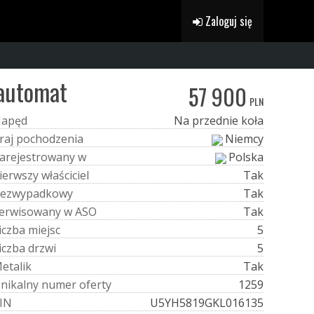
Zaloguj się
 automat
57 900
PLN
N
a
p
ę
d
Na przednie koła
r
a
j
p
o
c
h
o
d
z
e
n
i
a
Niemcy
a
r
e
j
e
s
t
r
o
w
a
n
y
w
Polska
i
e
r
w
s
z
y
w
ł
a
ś
c
i
c
i
e
l
Tak
e
z
w
y
p
a
d
k
o
w
y
Tak
e
r
w
i
s
o
w
a
n
y
w
A
S
O
Tak
i
c
z
b
a
m
i
e
j
s
c
5
i
c
z
b
a
d
r
z
w
i
5
M
e
t
a
l
i
k
Tak
U
n
i
k
a
l
n
y
n
u
m
e
r
o
f
e
r
t
y
1259
I
N
U5YH5819GKL016135