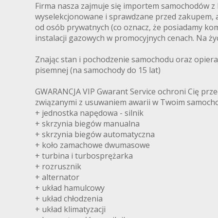
Firma nasza zajmuje się importem samochodów z Ni
wyselekcjonowane i sprawdzane przed zakupem, a 
od osób prywatnych (co oznacz, że posiadamy ko
instalacji gazowych w promocyjnych cenach. Na ż
Znając stan i pochodzenie samochodu oraz opieraj
pisemnej (na samochody do 15 lat)
GWARANCJA VIP Gwarant Service ochroni Cię prze
związanymi z usuwaniem awarii w Twoim samocho
+ jednostka napędowa - silnik
+ skrzynia biegów manualna
+ skrzynia biegów automatyczna
+ koło zamachowe dwumasowe
+ turbina i turbosprężarka
+ rozrusznik
+ alternator
+ układ hamulcowy
+ układ chłodzenia
+ układ klimatyzacji