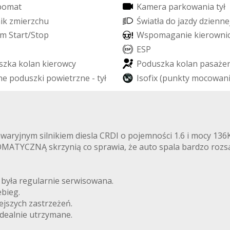
p
o
m
a
t
K
a
m
e
r
a
p
a
r
k
o
w
a
n
i
a
t
y
ł
n
i
k
z
m
i
e
r
z
c
h
u
Ś
w
i
a
t
ł
a
d
o
j
a
z
d
y
d
z
i
e
n
n
e
m
S
t
a
r
t
/
S
t
o
p
W
s
p
o
m
a
g
a
n
i
e
k
i
e
r
o
w
n
i
E
S
P
s
z
k
a
k
o
l
a
n
k
i
e
r
o
w
c
y
P
o
d
u
s
z
k
a
k
o
l
a
n
p
a
s
a
ż
e
n
e
p
o
d
u
s
z
k
i
p
o
w
i
e
t
r
z
n
e
-
t
y
ł
I
s
o
f
i
x
(
p
u
n
k
t
y
m
o
c
o
w
a
n
waryjnym silnikiem diesla CRDI o pojemności 1.6 i mocy 136
TYCZNĄ skrzynią co sprawia, że auto spala bardzo rozsądn
 była regularnie serwisowana.
bieg.
ejszych zastrzeżeń.
idealnie utrzymane.