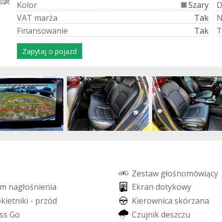
K
o
l
o
r
Szary
V
A
T
m
a
r
ż
a
Tak
F
i
n
a
n
s
o
w
a
n
i
e
Tak
T
Zapytaj o pojazd
o
Z
e
s
t
a
w
g
ł
o
ś
n
o
m
ó
w
i
ą
c
y
m
n
a
g
ł
o
ś
n
i
e
n
i
a
E
k
r
a
n
d
o
t
y
k
o
w
y
o
k
i
e
t
n
i
k
i
-
p
r
z
ó
d
K
i
e
r
o
w
n
i
c
a
s
k
ó
r
z
a
n
a
s
s
G
o
C
z
u
j
n
i
k
d
e
s
z
c
z
u