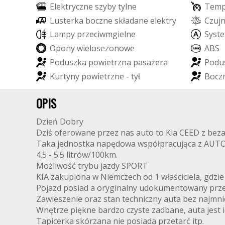
E
l
e
k
t
r
y
c
z
n
e
s
z
y
b
y
t
y
l
n
e
T
e
m
L
u
s
t
e
r
k
a
b
o
c
z
n
e
s
k
ł
a
d
a
n
e
e
l
e
k
t
r
y
c
z
n
i
e
C
z
u
j
L
a
m
p
y
p
r
z
e
c
i
w
m
g
i
e
l
n
e
S
y
s
t
e
O
p
o
n
y
w
i
e
l
o
s
e
z
o
n
o
w
e
A
B
S
P
o
d
u
s
z
k
a
p
o
w
i
e
t
r
z
n
a
p
a
s
a
ż
e
r
a
P
o
d
u
K
u
r
t
y
n
y
p
o
w
i
e
t
r
z
n
e
-
t
y
ł
B
o
c
z
OPIS
Dzień Dobry
Dziś oferowane przez nas auto to Kia CEED z beza
Taka jednostka napędowa współpracująca z AUTOMA
4.5 - 5.5 litrów/100km.
Możliwość trybu jazdy SPORT
KIA zakupiona w Niemczech od 1 właściciela, gdzie
Pojazd posiad a oryginalny udokumentowany prze
Zawieszenie oraz stan techniczny auta bez najmni
Wnętrze piękne bardzo czyste zadbane, auta jest 
Tapicerka skórzana nie posiada przetarć itp.