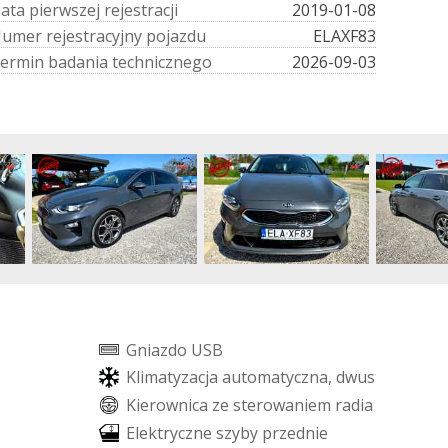
D
a
t
a
p
i
e
r
w
s
z
e
j
r
e
j
e
s
t
r
a
c
j
i
2019-01-08
N
u
m
e
r
r
e
j
e
s
t
r
a
c
y
j
n
y
p
o
j
a
z
d
u
ELAXF83
e
r
m
i
n
b
a
d
a
n
i
a
t
e
c
h
n
i
c
z
n
e
g
o
2026-09-03
G
n
i
a
z
d
o
U
S
B
K
l
i
m
a
t
y
z
a
c
j
a
a
u
t
o
m
a
t
y
c
z
n
a
,
d
w
u
s
t
r
e
f
o
w
a
K
i
e
r
o
w
n
i
c
a
z
e
s
t
e
r
o
w
a
n
i
e
m
r
a
d
i
a
E
l
e
k
t
r
y
c
z
n
e
s
z
y
b
y
p
r
z
e
d
n
i
e