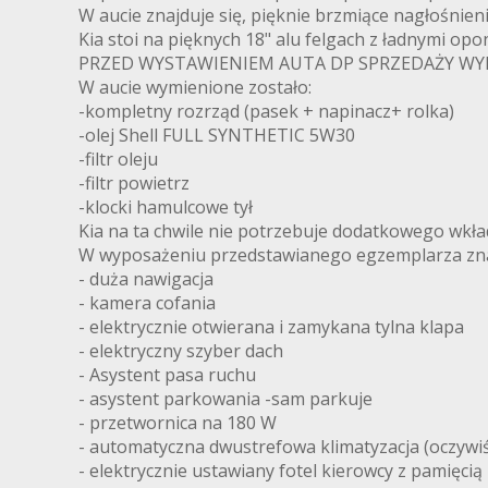
W aucie znajduje się, pięknie brzmiące nagłośnieni
Kia stoi na pięknych 18" alu felgach z ładnymi opo
PRZED WYSTAWIENIEM AUTA DP SPRZEDAŻY WY
W aucie wymienione zostało:
-kompletny rozrząd (pasek + napinacz+ rolka)
-olej Shell FULL SYNTHETIC 5W30
-filtr oleju
-filtr powietrz
-klocki hamulcowe tył
Kia na ta chwile nie potrzebuje dodatkowego wkład
W wyposażeniu przedstawianego egzemplarza znaj
- duża nawigacja
- kamera cofania
- elektrycznie otwierana i zamykana tylna klapa
- elektryczny szyber dach
- Asystent pasa ruchu
- asystent parkowania -sam parkuje
- przetwornica na 180 W
- automatyczna dwustrefowa klimatyzacja (oczywi
- elektrycznie ustawiany fotel kierowcy z pamięcią