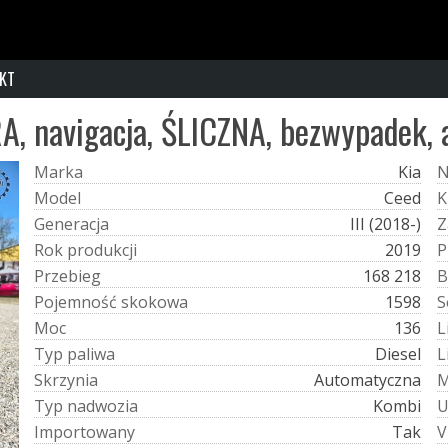
KT
, navigacja, ŚLICZNA, bezwypadek,
M
a
r
k
a
Kia
M
o
d
e
l
Ceed
K
G
e
n
e
r
a
c
j
a
III (2018-)
Z
R
o
k
p
r
o
d
u
k
c
j
i
2019
P
P
r
z
e
b
i
e
g
168 218
B
P
o
j
e
m
n
o
ś
ć
s
k
o
k
o
w
a
1598
S
M
o
c
136
L
T
y
p
p
a
l
i
w
a
Diesel
L
S
k
r
z
y
n
i
a
Automatyczna
T
y
p
n
a
d
w
o
z
i
a
Kombi
I
m
p
o
r
t
o
w
a
n
y
Tak
V