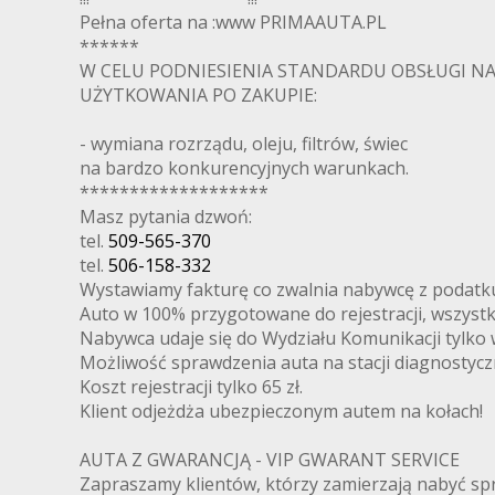
Pełna oferta na :www PRIMAAUTA.PL
******
W CELU PODNIESIENIA STANDARDU OBSŁUGI 
UŻYTKOWANIA PO ZAKUPIE:
- wymiana rozrządu, oleju, filtrów, świec
na bardzo konkurencyjnych warunkach.
*******************
Masz pytania dzwoń:
tel.
509-565-370
tel.
506-158-332
Wystawiamy fakturę co zwalnia nabywcę z podatk
Auto w 100% przygotowane do rejestracji, wszys
Nabywca udaje się do Wydziału Komunikacji tylko w
Możliwość sprawdzenia auta na stacji diagnostycz
Koszt rejestracji tylko 65 zł.
Klient odjeżdża ubezpieczonym autem na kołach!
AUTA Z GWARANCJĄ - VIP GWARANT SERVICE
Zapraszamy klientów, którzy zamierzają nabyć spr