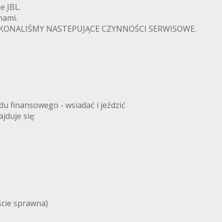
e JBL.
nami.
KONALIŚMY NASTEPUJĄCE CZYNNOŚCI SERWISOWE.
u finansowego - wsiadać i jeździć
duje się:
ście sprawna)