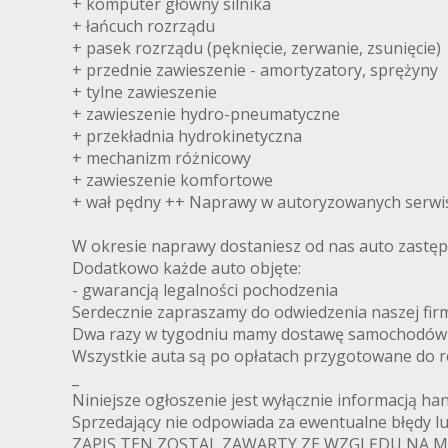
+ komputer główny silnika
+ łańcuch rozrządu
+ pasek rozrządu (pęknięcie, zerwanie, zsunięcie)
+ przednie zawieszenie - amortyzatory, sprężyny
+ tylne zawieszenie
+ zawieszenie hydro-pneumatyczne
+ przekładnia hydrokinetyczna
+ mechanizm różnicowy
+ zawieszenie komfortowe
+ wał pędny ++ Naprawy w autoryzowanych serwisac
W okresie naprawy dostaniesz od nas auto zastęp
Dodatkowo każde auto objęte:
- gwarancją legalności pochodzenia
Serdecznie zapraszamy do odwiedzenia naszej fir
Dwa razy w tygodniu mamy dostawę samochodów 
Wszystkie auta są po opłatach przygotowane do re
_
Niniejsze ogłoszenie jest wyłącznie informacją ha
Sprzedający nie odpowiada za ewentualne błędy lu
ZAPIS TEN ZOSTAL ZAWARTY ZE WZGLĘDU NA 