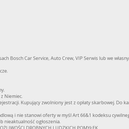
h Bosch Car Service, Auto Crew, VIP Serwis lub we własnym
cze.
my.
z Niemiec.
jestracji. Kupujący zwolniony jest z opłaty skarbowej. Do 
ndlową i nie stanowi oferty w myśl Art 66&1 kodeksu cywilne
b nieaktualność ogłoszenia.
MOŻLIWOŚCI DROBNYCH LUDZKICH POMYŁEK.