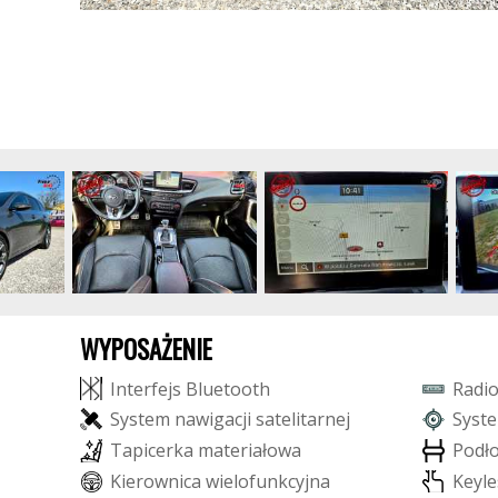
WYPOSAŻENIE
I
n
t
e
r
f
e
j
s
B
l
u
e
t
o
o
t
h
R
a
d
i
S
y
s
t
e
m
n
a
w
i
g
a
c
j
i
s
a
t
e
l
i
t
a
r
n
e
j
S
y
s
t
e
T
a
p
i
c
e
r
k
a
m
a
t
e
r
i
a
ł
o
w
a
P
o
d
ł
K
i
e
r
o
w
n
i
c
a
w
i
e
l
o
f
u
n
k
c
y
j
n
a
K
e
y
l
e