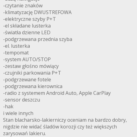
-czytanie znaków
-klimatyzację DWUSTREFOWA
-elektryczne szyby P+T
-el składane lusterka
-światła dzienne LED
-podgrzewana przednia szyba
-el. lusterka
-tempomat
-system AUTO/STOP
-zestaw głośno mówiący
-czujniki parkowania P+T
-podgrzewane fotele
-podgrzewana kierownica
-radio z systemem Android Auto, Apple CarPlay
-sensor deszczu
-hak
i wiele innych
Stan blacharsko-lakierniczy oceniam na bardzo dobry,
nigdzie nie widać śladów korozji czy też większych
zarysowań lakieru.