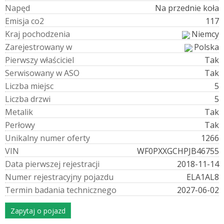
N
a
p
ę
d
Na przednie koła
E
m
i
s
j
a
c
o
2
117
K
r
a
j
p
o
c
h
o
d
z
e
n
i
a
Niemcy
Z
a
r
e
j
e
s
t
r
o
w
a
n
y
w
Polska
P
i
e
r
w
s
z
y
w
ł
a
ś
c
i
c
i
e
l
Tak
S
e
r
w
i
s
o
w
a
n
y
w
A
S
O
Tak
L
i
c
z
b
a
m
i
e
j
s
c
5
L
i
c
z
b
a
d
r
z
w
i
5
M
e
t
a
l
i
k
Tak
P
e
r
ł
o
w
y
Tak
U
n
i
k
a
l
n
y
n
u
m
e
r
o
f
e
r
t
y
1266
V
I
N
WF0PXXGCHPJB46755
D
a
t
a
p
i
e
r
w
s
z
e
j
r
e
j
e
s
t
r
a
c
j
i
2018-11-14
N
u
m
e
r
r
e
j
e
s
t
r
a
c
y
j
n
y
p
o
j
a
z
d
u
ELA1AL8
T
e
r
m
i
n
b
a
d
a
n
i
a
t
e
c
h
n
i
c
z
n
e
g
o
2027-06-02
Zapytaj o pojazd