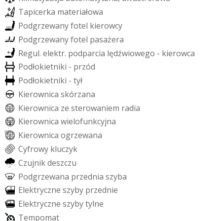
T
a
p
i
c
e
r
k
a
m
a
t
e
r
i
a
ł
o
w
a
P
o
d
g
r
z
e
w
a
n
y
f
o
t
e
l
k
i
e
r
o
w
c
y
P
o
d
g
r
z
e
w
a
n
y
f
o
t
e
l
p
a
s
a
ż
e
r
a
R
e
g
u
l
.
e
l
e
k
t
r
.
p
o
d
p
a
r
c
i
a
l
ę
d
ź
w
i
o
w
e
g
o
-
k
i
e
r
o
w
c
a
P
o
d
ł
o
k
i
e
t
n
i
k
i
-
p
r
z
ó
d
P
o
d
ł
o
k
i
e
t
n
i
k
i
-
t
y
ł
K
i
e
r
o
w
n
i
c
a
s
k
ó
r
z
a
n
a
K
i
e
r
o
w
n
i
c
a
z
e
s
t
e
r
o
w
a
n
i
e
m
r
a
d
i
a
K
i
e
r
o
w
n
i
c
a
w
i
e
l
o
f
u
n
k
c
y
j
n
a
K
i
e
r
o
w
n
i
c
a
o
g
r
z
e
w
a
n
a
C
y
f
r
o
w
y
k
l
u
c
z
y
k
C
z
u
j
n
i
k
d
e
s
z
c
z
u
P
o
d
g
r
z
e
w
a
n
a
p
r
z
e
d
n
i
a
s
z
y
b
a
E
l
e
k
t
r
y
c
z
n
e
s
z
y
b
y
p
r
z
e
d
n
i
e
E
l
e
k
t
r
y
c
z
n
e
s
z
y
b
y
t
y
l
n
e
T
e
m
p
o
m
a
t