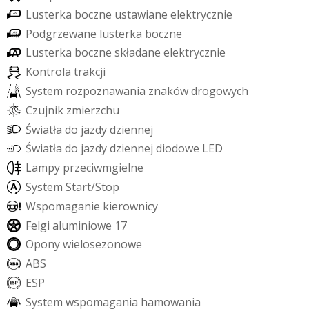
L
u
s
t
e
r
k
a
b
o
c
z
n
e
u
s
t
a
w
i
a
n
e
e
l
e
k
t
r
y
c
z
n
i
e
P
o
d
g
r
z
e
w
a
n
e
l
u
s
t
e
r
k
a
b
o
c
z
n
e
L
u
s
t
e
r
k
a
b
o
c
z
n
e
s
k
ł
a
d
a
n
e
e
l
e
k
t
r
y
c
z
n
i
e
K
o
n
t
r
o
l
a
t
r
a
k
c
j
i
S
y
s
t
e
m
r
o
z
p
o
z
n
a
w
a
n
i
a
z
n
a
k
ó
w
d
r
o
g
o
w
y
c
h
C
z
u
j
n
i
k
z
m
i
e
r
z
c
h
u
Ś
w
i
a
t
ł
a
d
o
j
a
z
d
y
d
z
i
e
n
n
e
j
Ś
w
i
a
t
ł
a
d
o
j
a
z
d
y
d
z
i
e
n
n
e
j
d
i
o
d
o
w
e
L
E
D
L
a
m
p
y
p
r
z
e
c
i
w
m
g
i
e
l
n
e
S
y
s
t
e
m
S
t
a
r
t
/
S
t
o
p
W
s
p
o
m
a
g
a
n
i
e
k
i
e
r
o
w
n
i
c
y
F
e
l
g
i
a
l
u
m
i
n
i
o
w
e
1
7
O
p
o
n
y
w
i
e
l
o
s
e
z
o
n
o
w
e
A
B
S
E
S
P
S
y
s
t
e
m
w
s
p
o
m
a
g
a
n
i
a
h
a
m
o
w
a
n
i
a