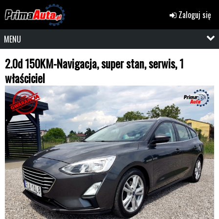
Zaloguj się
MENU
2.0d 150KM-Navigacja, super stan, serwis, 1
właściciel