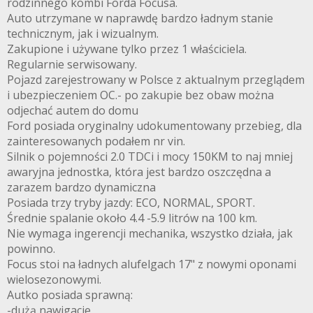
rodzinnego kombi Forda Focusa.
Auto utrzymane w naprawdę bardzo ładnym stanie
technicznym, jak i wizualnym.
Zakupione i używane tylko przez 1 właściciela.
Regularnie serwisowany.
Pojazd zarejestrowany w Polsce z aktualnym przeglądem
i ubezpieczeniem OC.- po zakupie bez obaw można
odjechać autem do domu
Ford posiada oryginalny udokumentowany przebieg, dla
zainteresowanych podałem nr vin.
Silnik o pojemności 2.0 TDCi i mocy 150KM to naj mniej
awaryjna jednostka, która jest bardzo oszczędna a
zarazem bardzo dynamiczna
Posiada trzy tryby jazdy: ECO, NORMAL, SPORT.
Średnie spalanie około 4.4 -5.9 litrów na 100 km.
Nie wymaga ingerencji mechanika, wszystko działa, jak
powinno.
Focus stoi na ładnych alufelgach 17" z nowymi oponami
wielosezonowymi.
Autko posiada sprawną:
-dużą nawigacje