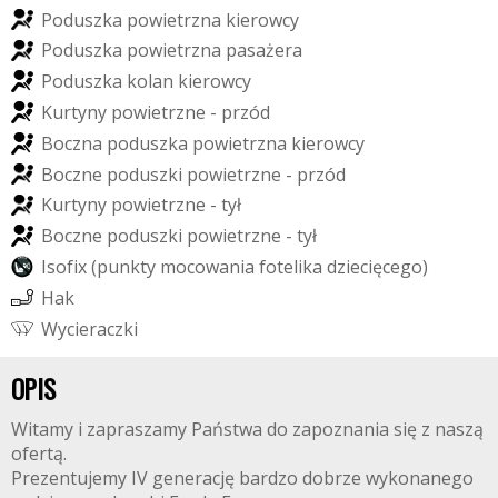
P
o
d
u
s
z
k
a
p
o
w
i
e
t
r
z
n
a
k
i
e
r
o
w
c
y
P
o
d
u
s
z
k
a
p
o
w
i
e
t
r
z
n
a
p
a
s
a
ż
e
r
a
P
o
d
u
s
z
k
a
k
o
l
a
n
k
i
e
r
o
w
c
y
K
u
r
t
y
n
y
p
o
w
i
e
t
r
z
n
e
-
p
r
z
ó
d
B
o
c
z
n
a
p
o
d
u
s
z
k
a
p
o
w
i
e
t
r
z
n
a
k
i
e
r
o
w
c
y
B
o
c
z
n
e
p
o
d
u
s
z
k
i
p
o
w
i
e
t
r
z
n
e
-
p
r
z
ó
d
K
u
r
t
y
n
y
p
o
w
i
e
t
r
z
n
e
-
t
y
ł
B
o
c
z
n
e
p
o
d
u
s
z
k
i
p
o
w
i
e
t
r
z
n
e
-
t
y
ł
I
s
o
f
i
x
(
p
u
n
k
t
y
m
o
c
o
w
a
n
i
a
f
o
t
e
l
i
k
a
d
z
i
e
c
i
ę
c
e
g
o
)
H
a
k
W
y
c
i
e
r
a
c
z
k
i
OPIS
Witamy i zapraszamy Państwa do zapoznania się z naszą
ofertą.
Prezentujemy IV generację bardzo dobrze wykonanego