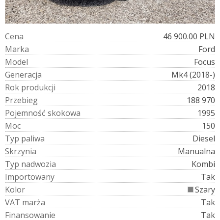
C
e
n
a
46 900.00 PLN
M
a
r
k
a
Ford
M
o
d
e
l
Focus
G
e
n
e
r
a
c
j
a
Mk4 (2018-)
R
o
k
p
r
o
d
u
k
c
j
i
2018
P
r
z
e
b
i
e
g
188 970
P
o
j
e
m
n
o
ś
ć
s
k
o
k
o
w
a
1995
M
o
c
150
T
y
p
p
a
l
i
w
a
Diesel
S
k
r
z
y
n
i
a
Manualna
T
y
p
n
a
d
w
o
z
i
a
Kombi
I
m
p
o
r
t
o
w
a
n
y
Tak
K
o
l
o
r
Szary
V
A
T
m
a
r
ż
a
Tak
F
i
n
a
n
s
o
w
a
n
i
e
Tak