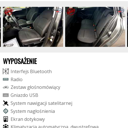
WYPOSAŻENIE
I
n
t
e
r
f
e
j
s
B
l
u
e
t
o
o
t
h
R
a
d
i
o
Z
e
s
t
a
w
g
ł
o
ś
n
o
m
ó
w
i
ą
c
y
G
n
i
a
z
d
o
U
S
B
S
y
s
t
e
m
n
a
w
i
g
a
c
j
i
s
a
t
e
l
i
t
a
r
n
e
j
S
y
s
t
e
m
n
a
g
ł
o
ś
n
i
e
n
i
a
E
k
r
a
n
d
o
t
y
k
o
w
y
K
l
i
m
a
t
y
z
a
c
j
a
a
u
t
o
m
a
t
y
c
z
n
a
,
d
w
u
s
t
r
e
f
o
w
a