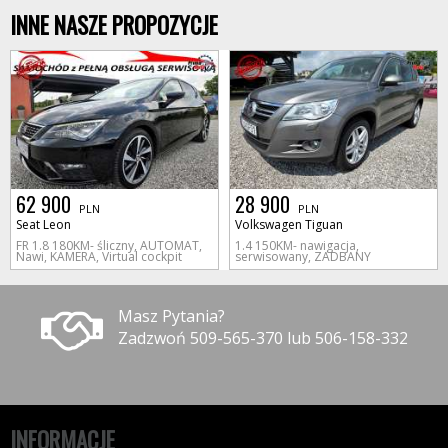
INNE NASZE PROPOZYCJE
62 900
28 900
PLN
PLN
Seat Leon
Volkswagen Tiguan
FR 1.8 180KM- śliczny, AUTOMAT,
1.4 150KM- nawigacja,
Nawi, KAMERA, Virtual cockpit
serwisowany, ZADBANY
Masz Pytania?
Zadzwoń 509-565-370 lub 506-158-332
INFORMACJE