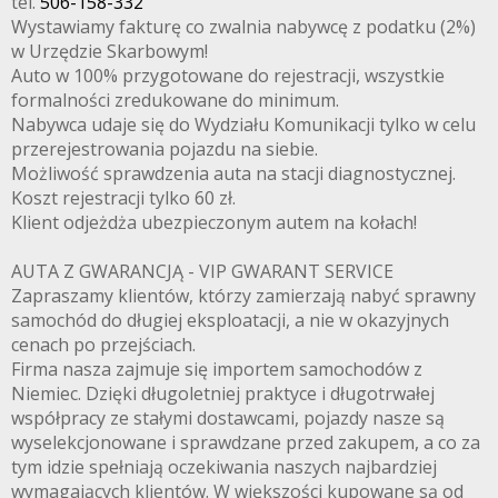
tel.
506-158-332
Wystawiamy fakturę co zwalnia nabywcę z podatku (2%)
w Urzędzie Skarbowym!
Auto w 100% przygotowane do rejestracji, wszystkie
formalności zredukowane do minimum.
Nabywca udaje się do Wydziału Komunikacji tylko w celu
przerejestrowania pojazdu na siebie.
Możliwość sprawdzenia auta na stacji diagnostycznej.
Koszt rejestracji tylko 60 zł.
Klient odjeżdża ubezpieczonym autem na kołach!
AUTA Z GWARANCJĄ - VIP GWARANT SERVICE
Zapraszamy klientów, którzy zamierzają nabyć sprawny
samochód do długiej eksploatacji, a nie w okazyjnych
cenach po przejściach.
Firma nasza zajmuje się importem samochodów z
Niemiec. Dzięki długoletniej praktyce i długotrwałej
współpracy ze stałymi dostawcami, pojazdy nasze są
wyselekcjonowane i sprawdzane przed zakupem, a co za
tym idzie spełniają oczekiwania naszych najbardziej
wymagających klientów. W większości kupowane są od