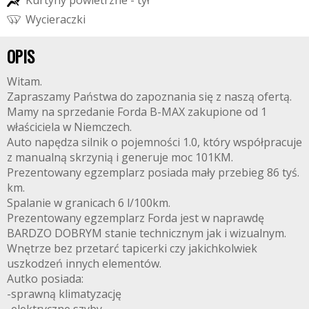
K
u
r
t
y
n
y
p
o
w
i
e
t
r
z
n
e
-
t
y
ł
W
y
c
i
e
r
a
c
z
k
i
OPIS
Witam.
Zapraszamy Państwa do zapoznania się z naszą ofertą.
Mamy na sprzedanie Forda B-MAX zakupione od 1
właściciela w Niemczech.
Auto napędza silnik o pojemności 1.0, który współpracuje
z manualną skrzynią i generuje moc 101KM.
Prezentowany egzemplarz posiada mały przebieg 86 tyś.
km.
Spalanie w granicach 6 l/100km.
Prezentowany egzemplarz Forda jest w naprawdę
BARDZO DOBRYM stanie technicznym jak i wizualnym.
Wnętrze bez przetarć tapicerki czy jakichkolwiek
uszkodzeń innych elementów.
Autko posiada:
-sprawną klimatyzację