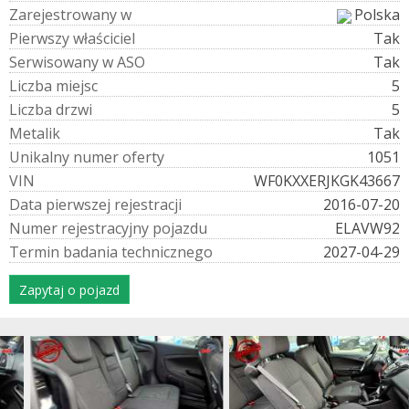
Z
a
r
e
j
e
s
t
r
o
w
a
n
y
w
Polska
P
i
e
r
w
s
z
y
w
ł
a
ś
c
i
c
i
e
l
Tak
S
e
r
w
i
s
o
w
a
n
y
w
A
S
O
Tak
L
i
c
z
b
a
m
i
e
j
s
c
5
L
i
c
z
b
a
d
r
z
w
i
5
M
e
t
a
l
i
k
Tak
U
n
i
k
a
l
n
y
n
u
m
e
r
o
f
e
r
t
y
1051
V
I
N
WF0KXXERJKGK43667
D
a
t
a
p
i
e
r
w
s
z
e
j
r
e
j
e
s
t
r
a
c
j
i
2016-07-20
N
u
m
e
r
r
e
j
e
s
t
r
a
c
y
j
n
y
p
o
j
a
z
d
u
ELAVW92
T
e
r
m
i
n
b
a
d
a
n
i
a
t
e
c
h
n
i
c
z
n
e
g
o
2027-04-29
Zapytaj o pojazd