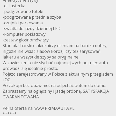
-elektryczne szyby
-el. lusterka
-podgrzewane fotele
-podgrzewana przednia szyba
-czujniki parkowania
-światła do jazdy dziennej LED
-komputer pokładowy.
-zestaw głośnomówiący
Stan blacharsko-lakierniczy oceniam na bardzo dobry,
nigdzie nie widać śladów korozji czy też zarysowań
lakieru a wszystkie szyby są oryginalne.
W zawieszeniu nie słychać najmniejszych puknięć auto
prowadzi się idealnie prosto.
Pojazd zarejestrowany w Polsce z aktualnym przeglądem
i OC.
Po zakupi bez obaw można odjechać autem do domu.
Zapraszamy na oględziny i jazdę próbną, SATYSFAKCJA
GWARANTOWANA.
Pełna oferta na :www PRIMAAUTA.PL
******