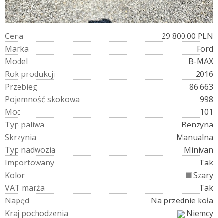
C
e
n
a
29 800.00 PLN
M
a
r
k
a
Ford
M
o
d
e
l
B-MAX
R
o
k
p
r
o
d
u
k
c
j
i
2016
P
r
z
e
b
i
e
g
86 663
P
o
j
e
m
n
o
ś
ć
s
k
o
k
o
w
a
998
M
o
c
101
T
y
p
p
a
l
i
w
a
Benzyna
S
k
r
z
y
n
i
a
Manualna
T
y
p
n
a
d
w
o
z
i
a
Minivan
I
m
p
o
r
t
o
w
a
n
y
Tak
K
o
l
o
r
Szary
V
A
T
m
a
r
ż
a
Tak
N
a
p
ę
d
Na przednie koła
K
r
a
j
p
o
c
h
o
d
z
e
n
i
a
Niemcy