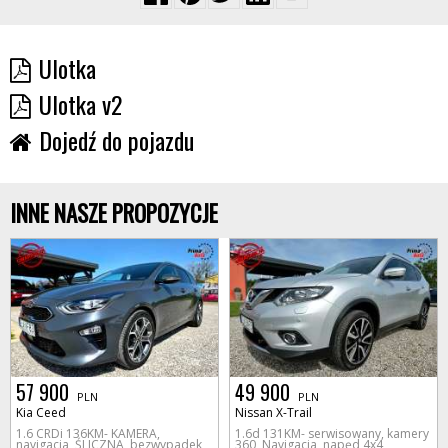
Ulotka
Ulotka v2
Dojedź do pojazdu
INNE NASZE PROPOZYCJE
57 900
49 900
PLN
PLN
Kia Ceed
Nissan X-Trail
1.6 CRDi 136KM- KAMERA,
1.6d 131KM- serwisowany, kamery
navigacja, ŚLICZNA, bezwypadek,
360, Navigacja, napęd 4x4