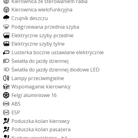
K
i
e
r
o
w
n
i
c
a
z
e
s
t
e
r
o
w
a
n
i
e
m
r
a
d
i
a
K
i
e
r
o
w
n
i
c
a
w
i
e
l
o
f
u
n
k
c
y
j
n
a
C
z
u
j
n
i
k
d
e
s
z
c
z
u
P
o
d
g
r
z
e
w
a
n
a
p
r
z
e
d
n
i
a
s
z
y
b
a
E
l
e
k
t
r
y
c
z
n
e
s
z
y
b
y
p
r
z
e
d
n
i
e
E
l
e
k
t
r
y
c
z
n
e
s
z
y
b
y
t
y
l
n
e
L
u
s
t
e
r
k
a
b
o
c
z
n
e
u
s
t
a
w
i
a
n
e
e
l
e
k
t
r
y
c
z
n
i
e
Ś
w
i
a
t
ł
a
d
o
j
a
z
d
y
d
z
i
e
n
n
e
j
Ś
w
i
a
t
ł
a
d
o
j
a
z
d
y
d
z
i
e
n
n
e
j
d
i
o
d
o
w
e
L
E
D
L
a
m
p
y
p
r
z
e
c
i
w
m
g
i
e
l
n
e
W
s
p
o
m
a
g
a
n
i
e
k
i
e
r
o
w
n
i
c
y
F
e
l
g
i
a
l
u
m
i
n
i
o
w
e
1
6
A
B
S
E
S
P
P
o
d
u
s
z
k
a
k
o
l
a
n
k
i
e
r
o
w
c
y
P
o
d
u
s
z
k
a
k
o
l
a
n
p
a
s
a
ż
e
r
a