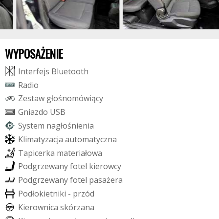
WYPOSAŻENIE
I
n
t
e
r
f
e
j
s
B
l
u
e
t
o
o
t
h
R
a
d
i
o
Z
e
s
t
a
w
g
ł
o
ś
n
o
m
ó
w
i
ą
c
y
G
n
i
a
z
d
o
U
S
B
S
y
s
t
e
m
n
a
g
ł
o
ś
n
i
e
n
i
a
K
l
i
m
a
t
y
z
a
c
j
a
a
u
t
o
m
a
t
y
c
z
n
a
T
a
p
i
c
e
r
k
a
m
a
t
e
r
i
a
ł
o
w
a
P
o
d
g
r
z
e
w
a
n
y
f
o
t
e
l
k
i
e
r
o
w
c
y
P
o
d
g
r
z
e
w
a
n
y
f
o
t
e
l
p
a
s
a
ż
e
r
a
P
o
d
ł
o
k
i
e
t
n
i
k
i
-
p
r
z
ó
d
K
i
e
r
o
w
n
i
c
a
s
k
ó
r
z
a
n
a