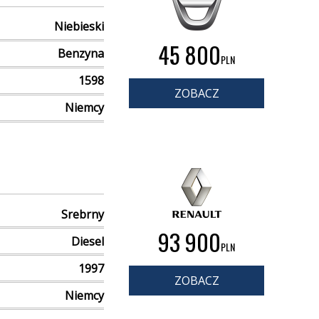
Niebieski
45 800
Benzyna
PLN
1598
ZOBACZ
Niemcy
Srebrny
93 900
Diesel
PLN
1997
ZOBACZ
Niemcy