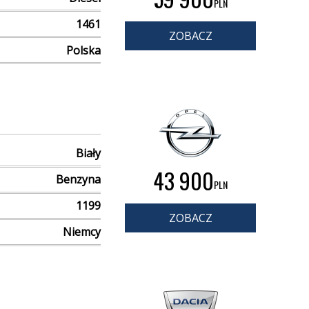
PLN
1461
ZOBACZ
Polska
Biały
43 900
Benzyna
PLN
1199
ZOBACZ
Niemcy