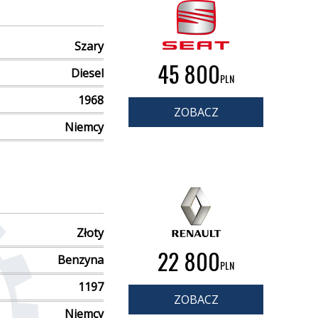
Szary
45 800
Diesel
PLN
1968
ZOBACZ
Niemcy
Złoty
22 800
Benzyna
PLN
1197
ZOBACZ
Niemcy