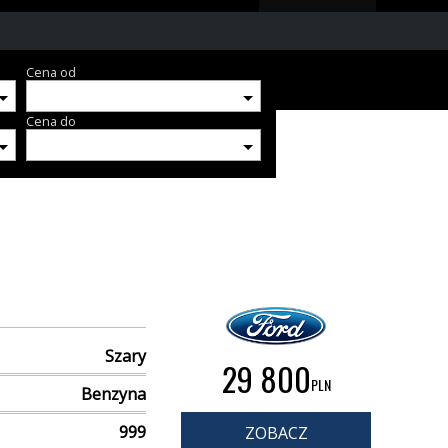
Cena od
Cena do
Szary
29 800
PLN
Benzyna
999
ZOBACZ