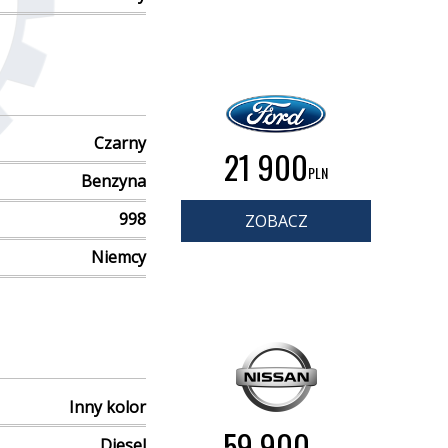
Czarny
21 900
PLN
Benzyna
998
ZOBACZ
Niemcy
Inny kolor
59 900
Diesel