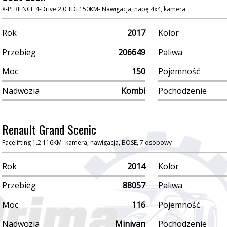
X-PERIENCE 4-Drive 2.0 TDI 150KM- Nawigacja, napę 4x4, kamera
Rok
2017
Kolor
Przebieg
206649
Paliwa
Moc
150
Pojemność
Nadwozia
Kombi
Pochodzenie
Renault Grand Scenic
Facelifting 1.2 116KM- kamera, nawigacja, BOSE, 7 osobowy
Rok
2014
Kolor
Przebieg
88057
Paliwa
Moc
116
Pojemność
Nadwozia
Minivan
Pochodzenie