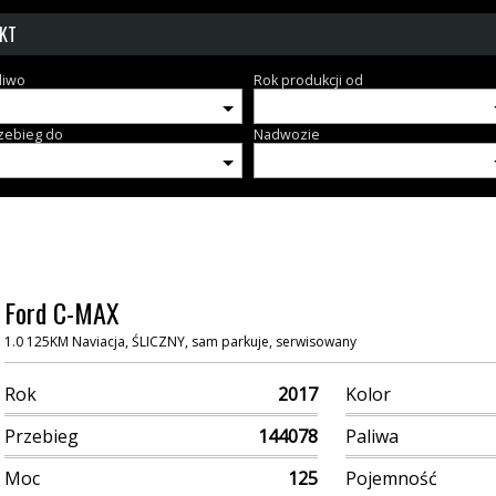
KT
liwo
Rok produkcji od
zebieg do
Nadwozie
Ford C-MAX
1.0 125KM Naviacja, ŚLICZNY, sam parkuje, serwisowany
Rok
2017
Kolor
Przebieg
144078
Paliwa
Moc
125
Pojemność