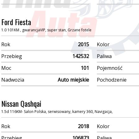
Ford Fiesta
1.0 101KM , gwarancjaVIP, super stan, Grzane fotele
Rok
2015
Kolor
Przebieg
142532
Paliwa
Moc
101
Pojemność
Nadwozia
Auto miejskie
Pochodzenie
Nissan Qashqai
1.5d 116KM- Salon Polska, serwisowany, kamery 360, Navigacja,
Rok
2018
Kolor
Przebieg
106873
Paliwa